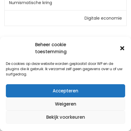
Bericht
Numismatische kring
navigatie
Digitale economie
Beheer cookie
toestemming
Copyright © 2026
Bas
Theme by:
Theme Horse
Proudly Powered by:
WordPress
De cookies op deze website worden geplaatst door WP en de
plugins die ik gebruik. Ik verzamel zelf geen gegevens over u of uw
surfgedrag.
Accepteren
Weigeren
Bekijk voorkeuren