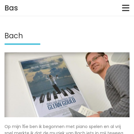
Skip
Bas
to
content
Bach
Op mijn 15e ben ik begonnen met piano spelen en al vrij
snel merkte ik dat de muziek van Bach iets in mij teweeg