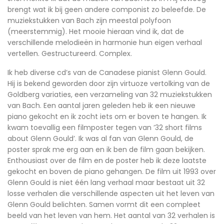
brengt wat ik bij geen andere componist zo beleefde. De
muziekstukken van Bach zijn meestal polyfoon
(meerstemmig). Het mooie hieraan vind ik, dat de
verschillende melodieën in harmonie hun eigen verhaal
vertellen. Gestructureerd. Complex.
Ik heb diverse cd’s van de Canadese pianist Glenn Gould.
Hij is bekend geworden door zijn virtuoze vertolking van de
Goldberg variaties, een verzameling van 32 muziekstukken
van Bach. Een aantal jaren geleden heb ik een nieuwe
piano gekocht en ik zocht iets om er boven te hangen. Ik
kwam toevallig een filmposter tegen van ’32 short films
about Glenn Gould’. Ik was al fan van Glenn Gould, de
poster sprak me erg aan en ik ben de film gaan bekijken.
Enthousiast over de film en de poster heb ik deze laatste
gekocht en boven de piano gehangen. De film uit 1993 over
Glenn Gould is niet één lang verhaal maar bestaat uit 32
losse verhalen die verschillende aspecten uit het leven van
Glenn Gould belichten. Samen vormt dit een compleet
beeld van het leven van hem. Het aantal van 32 verhalen is