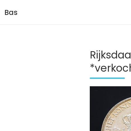
Skip
to
Bas
content
Rijksdaa
*verkoc